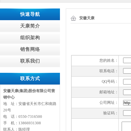
快速导航
安徽天康
天康简介
组织架构
销售网络
您的姓名：
联系我们
联系电话：
联系方式
QQ号码：
安徽天康(集团)股份有限公司营
邮箱地址：
销中心
公司网址：
地 址：安徽省天长市仁和南路
20号
验证码：
电 话：0550-7316500
手 机：13866931308
联系人：陈经理